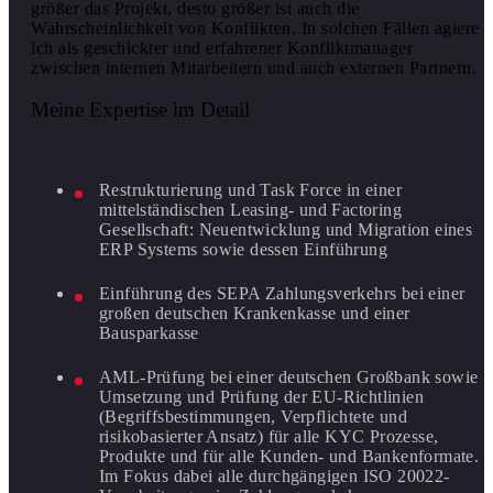
größer das Projekt, desto größer ist auch die
Wahrscheinlichkeit von Konflikten. In solchen Fällen agiere
ich als geschickter und erfahrener Konfliktmanager
zwischen internen Mitarbeitern und auch externen Partnern.
Meine Expertise im Detail
Restrukturierung und Task Force in einer
mittelständischen Leasing- und Factoring
Gesellschaft: Neuentwicklung und Migration eines
ERP Systems sowie dessen Einführung
Einführung des SEPA Zahlungsverkehrs bei einer
großen deutschen Krankenkasse und einer
Bausparkasse
AML-Prüfung bei einer deutschen Großbank sowie
Umsetzung und Prüfung der EU-Richtlinien
(Begriffsbestimmungen, Verpflichtete und
risikobasierter Ansatz) für alle KYC Prozesse,
Produkte und für alle Kunden- und Bankenformate.
Im Fokus dabei alle durchgängigen ISO 20022-