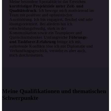
Meine besondere Spezialität ist das Erreichen
kurzfristiger Projektziele unter Zeit- und
Qualitätsdruck
. Ich bewege mich motivierend im
Team mit positiver und optimistischer
Ausstrahlung. Ich bin engagiert, flexibel und sehr
lösungsorientiert. Bei alledem bin ich
entscheidungsfreudig, stark in der
Kommunikation sowie ein Teamplayer und
Querschnittsdenker. Umfangreiche
Führungs-
und Taskforce-Erfahrung
bringe ich mit,
auftretende Konflikte löse ich mit Diplomatie und
Verhandlungsgeschick, verstehe es aber auch,
mich durchzusetzen.
Meine Qualifikationen und thematischen
Schwerpunkte