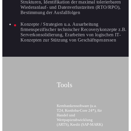
Strukturen, Identifikation der maximal tolerierbaren
Wiederanlauf- und Datenverlustzeiten (RTO/RPO),
Bestimmung der Ausfallfolgen
Konzepte / Strategien u.a. Ausarbeitung
firmenspezifischer technischer Recoverykonzepte z.B.
Serverkonsolidierung, Erarbeiten von logischen IT-
Konzepten zur Stützung von Geschäftsprozessen
Tools
Kernbankensoftware (u.a.
T24, Kordoba-Core 24*), für
Handel und
Wertpapierabwicklung
(ARTS), Kredit (SAP-MARK)