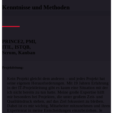
Kenntnisse und Methoden
PRINCE2, PMI,
ITIL, ISTQB,
Scrum, Kanban
Projektleitung:
Kein Projekt gleicht dem anderen – und jedes Projekt hat
seine eigenen Herausforderungen. Mit 19 Jahren Erfahrung
in der IT-Projektleitung gibt es kaum eine Situation mit der
ich nicht bereits zu tun hatte. Meine große Expertise hilft
mir besonders bei Projekten, die unter großem Zeit- und
Qualitätsdruck stehen, auf das Ziel fokussiert zu bleiben.
Dabei ist es mir wichtig, Mitarbeiter mitzunehmen und ihren
Expertenrat in meine Entscheidungen einzubeziehen. Je