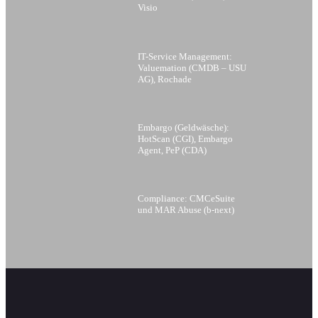
Visio
IT-Service Management:
Valuemation (CMDB – USU
AG), Rochade
Embargo (Geldwäsche):
HotScan (CGI), Embargo
Agent, PeP (CDA)
Compliance: CMCeSuite
und MAR Abuse (b-next)