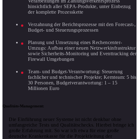
Verarbeitungen im Zahlungsverkehrsprozess
hinsichtlich aller SEPA-Produkte, unter Einbezug
der komplette Prozesskette
Verzahnung der Berichtsprozesse mit den Forecast-,
Budget- und Steuerungsprozessen
Planung und Umsetzung eines Rechencenter-
Umzugs: Aufbau einer neuen Netzwerkinfrastruktur
sowie Sicherheits-Monitoring und Eventtracking der
Firewall Umgebungen
Team- und Budget-Verantwortung: Steuerung
fachlicher und technischer Projekte; Kernteam: 5 bis
30 Personen, Budgetverantwortung: 1 – 15
Millionen Euro
Qualitäts-Management:
Die Einführung neuer Systeme ist nicht denkbar ohne
umfangreiche Tests und Qualitätschecks. Hierbei bringe ich
große Erfahrung mit. So war ich etwa für eine große
deutsche Krankenkasse für die Projektleitung der