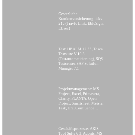
Gesetzliche
Krankenversicherung: iskv
21c (Travic Link, EbicSign,
EBsec)
Test: HP ALM 12.55, Tosca
Testsuite V 10.3
(Testautomatisierung), SQS
Testcenter, SAP Solution
Manager 7.1
Projektmanagement: MS
Project, Excel, Primavera,
Clarity, PLANTA, Open
Project, Smartsheet, Meister
Task, Jira, Confluence…
Geschäftsprozesse: ARIS
Tool Suite 6.3, Adonis, MS