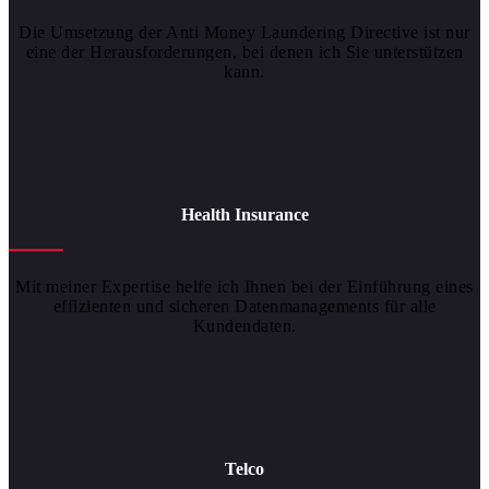
Die Umsetzung der Anti Money Laundering Directive ist nur
eine der Herausforderungen, bei denen ich Sie unterstützen
kann.
Health Insurance
Mit meiner Expertise helfe ich Ihnen bei der Einführung eines
effizienten und sicheren Datenmanagements für alle
Kundendaten.
Telco