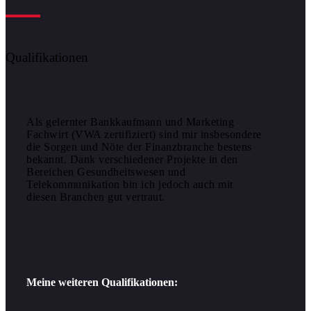
Qualifikationen
Als gelernter Bankkaufmann und Marketing
Fachwirt (VWA zertifiziert) sind mir insbesondere
die Sorgen und Nöte der Finanzbranche bestens
bekannt. Dank verschiedener Projekte in den
Bereichen Gesundheitswesen und
Telekommunikation bin ich jedoch auch mit
diesen Branchen gut vertraut.
Meine weiteren Qualifikationen: