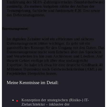
Einführung des SEPA-Zahlungsverkehrs (Standardsoftware)
zuständig. Zu meinen Aufgaben zählte der Aufbau der
Testumgebung, fachliche und funktionale E2E Test sowie
das Defectmanagement.
Datenmanagement:
Im digitalen Zeitalter wird ein effizientes und sicheres
Datenmanagement immer wichtiger. Es geht um ein
ganzheitliches Konzept für den Umgang mit den Daten. Das
Datenmanagement reicht vom Erheben über das Speichern
und Verarbeiten bis hin zum Archivieren und Löschen. Auf
diesem Gebiet verfüge ich über eine umfangreiche
Expertise. So habe ich etwa für eine deutsche Großbank 40
Millionen Datensätze nach Geldwäschekriterien (AML) als
Projektleiter überprüfen lassen.
Meine Kenntnisse im Detail:
Konzeption der strategischen (Risiko-) IT-
Zielarchitektur – inklusive der